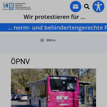


Wir protestieren für …
… norm- und behindertengerechte Pk
a
Menu
ÖPNV