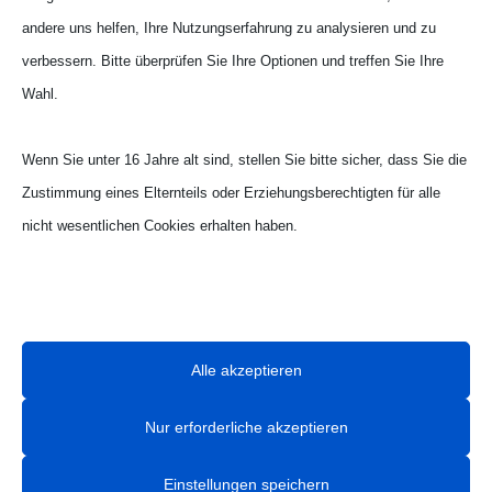
andere uns helfen, Ihre Nutzungserfahrung zu analysieren und zu
verbessern. Bitte überprüfen Sie Ihre Optionen und treffen Sie Ihre
Wahl.
Wenn Sie unter 16 Jahre alt sind, stellen Sie bitte sicher, dass Sie die
Zustimmung eines Elternteils oder Erziehungsberechtigten für alle
nicht wesentlichen Cookies erhalten haben.
Wie barrierefrei sind Mönchen­
glad­bachs Bushaltestellen? •
Ihre Privatsphäre ist uns wichtig. Sie können Ihre Cookie-
Ein Faktencheck am Beispiel
Einstellungen jederzeit anpassen. Für weitere Informationen darüber,
der Linie 016 • Die
wie wir Daten verwenden, lesen Sie bitte unsere Datenschutzrichtlinie.
Bewertungen im Detail
Alle akzeptieren
Sie können Ihre Präferenzen jederzeit ändern, indem Sie auf die
19. März 2025 |
Analyse Bushaltestellen Linie
Schaltfläche „Einstellungen“ unten klicken.
Nur erforderliche akzeptieren
016
,
ÖPNV
|
0 Comments
Zum besseren Verständnis der Bewertung
Einstellungen speichern
Beachten Sie, dass das Deaktivieren bestimmter Arten von Cookies