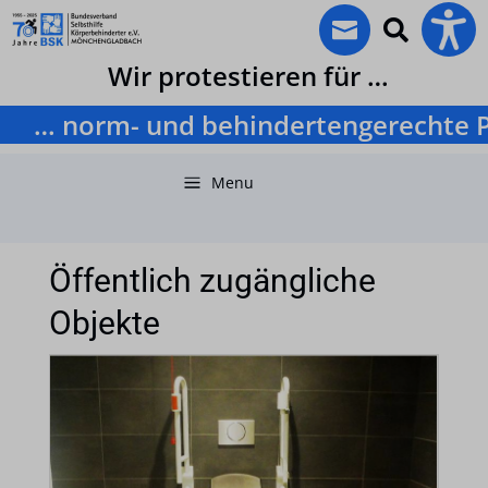


Wir protestieren für …
… norm- und behindertengerechte Pk
a
Menu
Öffentlich zugängliche
Objekte