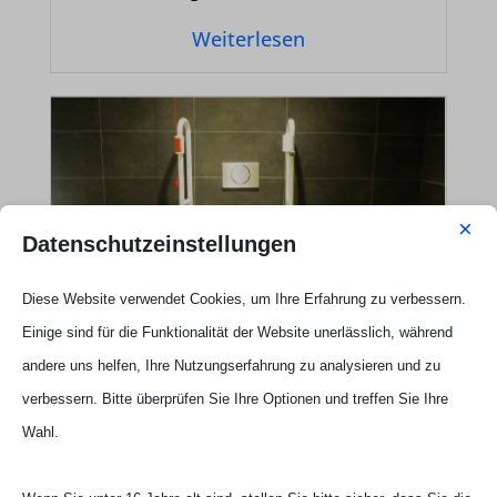
Weiterlesen
×
Datenschutzeinstellungen
Diese Website verwendet Cookies, um Ihre Erfahrung zu verbessern.
Einige sind für die Funktionalität der Website unerlässlich, während
andere uns helfen, Ihre Nutzungserfahrung zu analysieren und zu
Wie “nett” sind die “Netten
verbessern. Bitte überprüfen Sie Ihre Optionen und treffen Sie Ihre
Toiletten” in Mönchen­glad­bach
Wahl.
wirklich? • Sind “Öko-Toiletten”
eine Alternative? • Ein